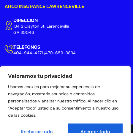
ARCO INSURANCE LAWRENCEVILLE
DIRECCION
134 S Clayton St, Larenceville
GA 30046
TELEFONOS
404-944-4271 /470-659-3834
HORARIO
LUNES A SABADO DE 11:00 AM A 7:00 PM
Valoramos tu privacidad
DOMINGOS DE 11:00 A 4:00 PM
Usamos cookies para mejorar su experiencia de
navegación, mostrarle anuncios o contenidos
personalizados y analizar nuestro tráfico. Al hacer clic en
“Aceptar todo” usted da su consentimiento a nuestro uso
de las cookies.
Rechazar todo
Aceptar todo