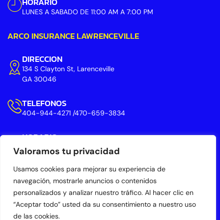
HORARIO
LUNES A SABADO DE 11:00 AM A 7:00 PM
ARCO INSURANCE LAWRENCEVILLE
DIRECCION
134 S Clayton St, Larenceville
GA 30046
TELEFONOS
404-944-4271 /470-659-3834
HORARIO
LUNES A SABADO DE 11:00 AM A 7:00 PM
Valoramos tu privacidad
DOMINGOS DE 11:00 A 4:00 PM
Usamos cookies para mejorar su experiencia de
navegación, mostrarle anuncios o contenidos
personalizados y analizar nuestro tráfico. Al hacer clic en
“Aceptar todo” usted da su consentimiento a nuestro uso
de las cookies.